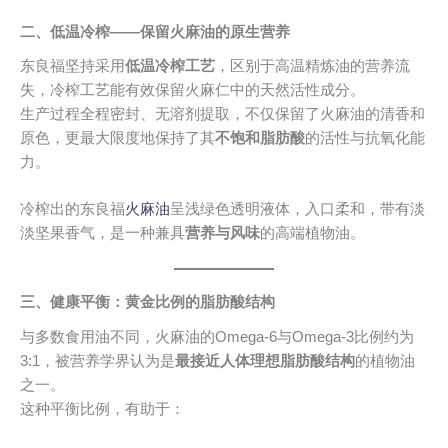
二、低温冷榨——保留火麻油的原生营养
东良福坚持采用
低温冷榨工艺
，区别于高温精炼油的营养流
失，冷榨工艺能有效保留火麻仁中的天然活性成分。
生产过程全程密封、无溶剂提取，不仅保留了火麻油的清香和
原色，更最大限度地保持了其
不饱和脂肪酸
的活性与抗氧化能
力。
冷榨出的东良福
火麻油
呈浅绿色透明液体，入口柔和，带有淡
淡坚果香气，是一种兼具
营养与风味
的高端植物油。
三、健康平衡：黄金比例的脂肪酸结构
与多数食用油不同，火麻油的Omega-6与Omega-3比例约为
3:1，被营养学界认为是
最接近人体理想脂肪酸结构
的植物油
之一。
这种平衡比例，有助于：