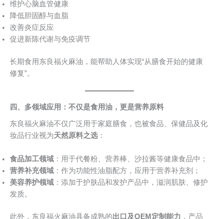
维护心脑血管健康
降低胆固醇与血脂
改善炎症反应
促进新陈代谢与免疫调节
长期食用东良福火麻油，能帮助人体实现“从膳食开始的健康
修复”。
四、多领域应用：不仅是食用油，更是营养原料
东良福火麻油不仅广泛用于家庭膳食，也被食品、保健品及化
妆品行业视为
天然原料之选
：
食品加工领域
：用于代餐粉、营养棒、沙拉酱等健康食品中；
营养补充领域
：作为功能性油脂配方，应用于营养补充剂；
美容养护领域
：添加于护肤品和发护产品中，滋润肌肤、修护
发质。
此外，东良福火麻油具备成熟的
出口及OEM定制能力
，产品