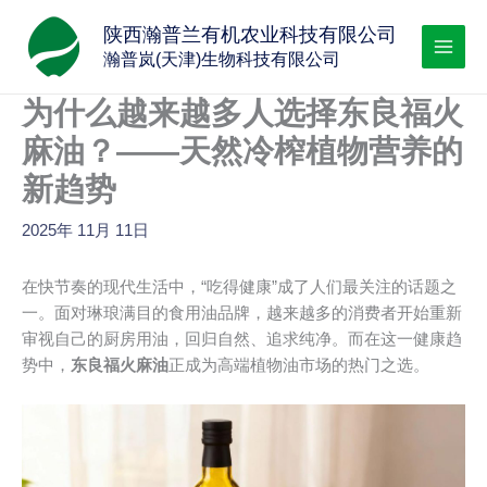
跳
陕西瀚普兰有机农业科技有限公司
至
瀚普岚(天津)生物科技有限公司
内
容
为什么越来越多人选择东良福火
麻油？——天然冷榨植物营养的
新趋势
2025年 11月 11日
在快节奏的现代生活中，“吃得健康”成了人们最关注的话题之
一。面对琳琅满目的食用油品牌，越来越多的消费者开始重新
审视自己的厨房用油，回归自然、追求纯净。而在这一健康趋
势中，
东良福火麻油
正成为高端植物油市场的热门之选。