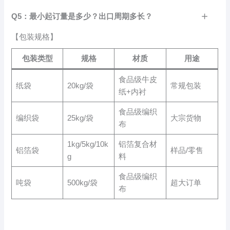
Q5：最小起订量是多少？出口周期多长？
【包装规格】
包装类型
规格
材质
用途
食品级牛皮
纸袋
20kg/袋
常规包装
纸+内衬
食品级编织
编织袋
25kg/袋
大宗货物
布
1kg/5kg/10k
铝箔复合材
铝箔袋
样品/零售
g
料
食品级编织
吨袋
500kg/袋
超大订单
布